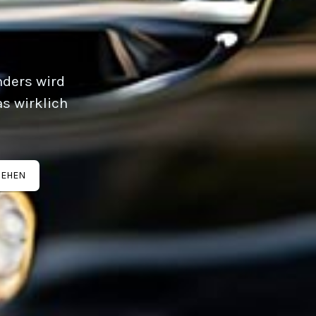
nders wird
s wirklich
SEHEN