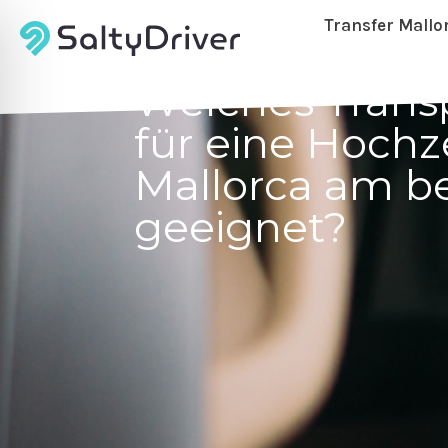
Transfer Mallo
Welches Transp
für eine Hochze
Mallorca am b
geeignet?