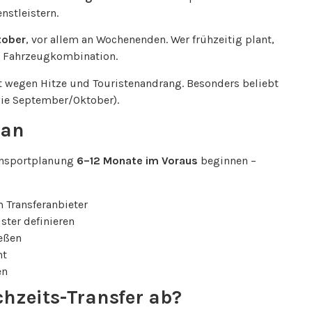
nstleistern.
tober
, vor allem an Wochenenden. Wer frühzeitig plant,
e Fahrzeugkombination.
t wegen Hitze und Touristenandrang. Besonders beliebt
ie September/Oktober).
lan
ransportplanung
6–12 Monate im Voraus
beginnen –
Transferanbieter
ter definieren
ießen
ht
en
hzeits-Transfer ab?