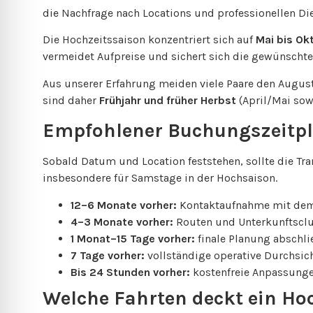
die Nachfrage nach Locations und professionellen Die
Die Hochzeitssaison konzentriert sich auf
Mai bis Ok
vermeidet Aufpreise und sichert sich die gewünscht
Aus unserer Erfahrung meiden viele Paare den Augus
sind daher
Frühjahr und früher Herbst
(April/Mai sow
Empfohlener Buchungszeitp
Sobald Datum und Location feststehen, sollte die T
insbesondere für Samstage in der Hochsaison.
12–6 Monate vorher:
Kontaktaufnahme mit dem 
4–3 Monate vorher:
Routen und Unterkunftsclus
1 Monat–15 Tage vorher:
finale Planung abschl
7 Tage vorher:
vollständige operative Durchsic
Bis 24 Stunden vorher:
kostenfreie Anpassung
Welche Fahrten deckt ein Hoc