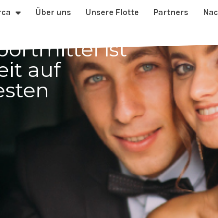
rca
Über uns
Unsere Flotte
Partners
Nac
ortmittel ist
it auf
esten